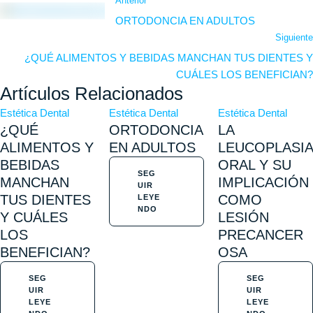
Anterior
ORTODONCIA EN ADULTOS
Siguiente
¿QUÉ ALIMENTOS Y BEBIDAS MANCHAN TUS DIENTES Y
CUÁLES LOS BENEFICIAN?
Artículos Relacionados
Estética Dental
Estética Dental
Estética Dental
¿QUÉ
ORTODONCIA
LA
ALIMENTOS Y
EN ADULTOS
LEUCOPLASIA
BEBIDAS
ORAL Y SU
SEG
MANCHAN
IMPLICACIÓN
UIR
TUS DIENTES
COMO
LEYE
NDO
Y CUÁLES
LESIÓN
LOS
PRECANCER
BENEFICIAN?
OSA
SEG
SEG
UIR
UIR
LEYE
LEYE